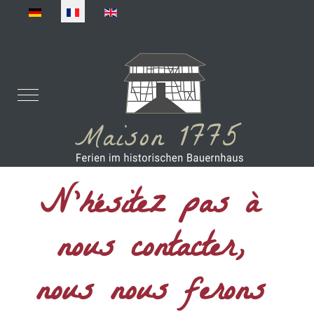
Sélectionnez votre langue
Mobile Menu Toggle
N'hésitez pas à
nous contacter,
nous nous ferons